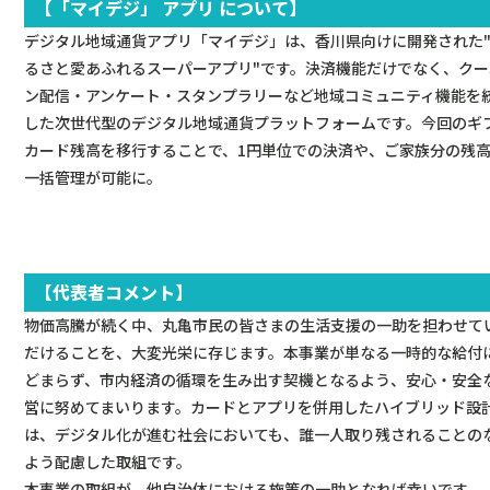
【「マイデジ」 アプリ について】
デジタル地域通貨アプリ「マイデジ」は、香川県向けに開発された
るさと愛あふれるスーパーアプリ"です。決済機能だけでなく、クー
ン配信・アンケート・スタンプラリーなど地域コミュニティ機能を
した次世代型のデジタル地域通貨プラットフォームです。今回のギ
カード残高を移行することで、1円単位での決済や、ご家族分の残
一括管理が可能に。
【代表者コメント】
物価高騰が続く中、丸亀市民の皆さまの生活支援の一助を担わせて
だけることを、大変光栄に存じます。本事業が単なる一時的な給付
どまらず、市内経済の循環を生み出す契機となるよう、安心・安全
営に努めてまいります。カードとアプリを併用したハイブリッド設
は、デジタル化が進む社会においても、誰一人取り残されることの
よう配慮した取組です。
本事業の取組が、他自治体における施策の一助となれば幸いです。